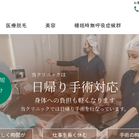
お
医療脱毛
美容
睡眠時無呼吸症候群
当クリニックは
短
日帰り手術対応
分
身体への負担も軽くなります
当クリニックでは日帰り手術を行なっています。
忙しく時間が
仕事を長く休む
手術の