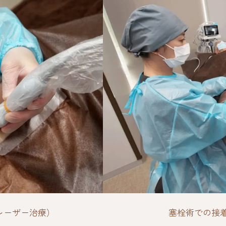
レーザー治療）
塞栓術での接