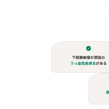
下肢静脈瘤が原因の
うっ血性皮膚炎
がある