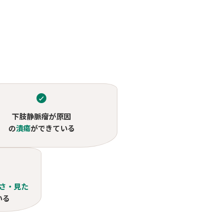
い
下肢静脈瘤が原因
の
潰瘍
ができている
さ・見た
いる