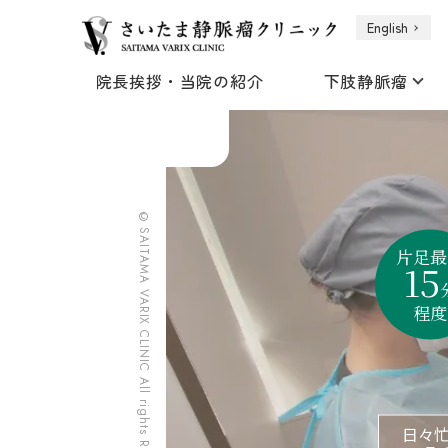
English
院長挨拶・当院の紹介
下肢静脈瘤
©SAITAMA VARIX CLINIC All rights Reserved
片足最
15
程度
日々