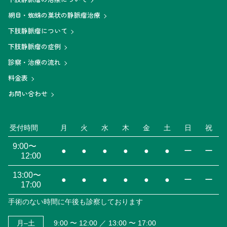
網目・蜘蛛の巣状の静脈瘤治療
下肢静脈瘤について
下肢静脈瘤の症例
診察・治療の流れ
料金表
お問い合わせ
受付時間
月
火
水
木
金
土
日
祝
9:00〜
●
●
●
●
●
●
ー
ー
12:00
13:00〜
●
●
●
●
●
●
ー
ー
17:00
手術のない時間に午後も診察しております
月–土
9:00 〜 12:00 ／ 13:00 〜 17:00