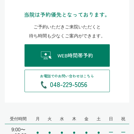
当院は予約優先となっております。
ご予約いただきご来院いただくと
待ち時間も少なくご案内ができます。
WEB時間帯予約
お電話でのお問い合わせはこちら
048-229-5056
受付時間
月
火
水
木
金
土
日
祝
9:00〜
●
●
●
●
●
●
ー
ー