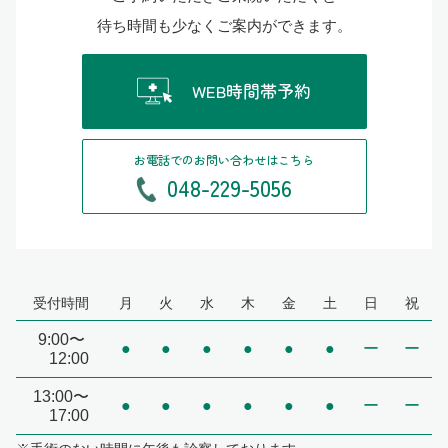
待ち時間も少なくご案内ができます。
WEB時間帯予約
お電話でのお問い合わせはこちら
048-229-5056
受付時間
月
火
水
木
金
土
日
祝
9:00〜
●
●
●
●
●
●
ー
ー
12:00
13:00〜
●
●
●
●
●
●
ー
ー
17:00