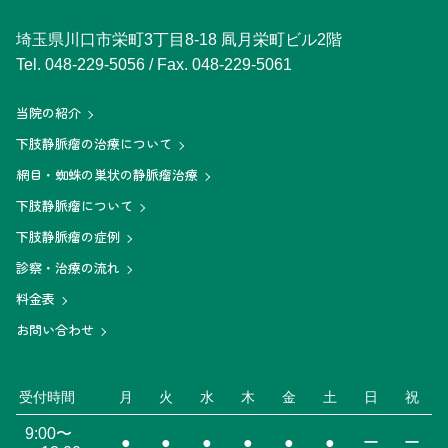
埼玉県川口市栄町3丁目8-18 凮月栄町ビル2階
Tel.
048-229-5056
/ Fax. 048-229-5061
当院の紹介
下肢静脈瘤の治療について
網目・蜘蛛の巣状の静脈瘤治療
下肢静脈瘤について
下肢静脈瘤の症例
診察・治療の流れ
料金表
お問い合わせ
受付時間
月
火
水
木
金
土
日
祝
9:00〜
●
●
●
●
●
●
ー
ー