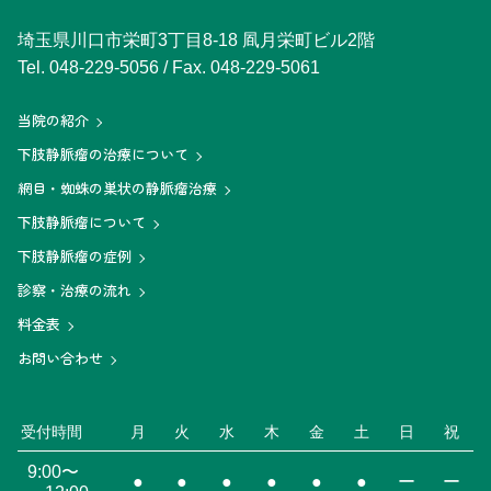
埼玉県川口市栄町3丁目8-18 凮月栄町ビル2階
Tel.
048-229-5056
/ Fax. 048-229-5061
当院の紹介
下肢静脈瘤の治療について
網目・蜘蛛の巣状の静脈瘤治療
下肢静脈瘤について
下肢静脈瘤の症例
診察・治療の流れ
料金表
お問い合わせ
受付時間
月
火
水
木
金
土
日
祝
9:00〜
●
●
●
●
●
●
ー
ー