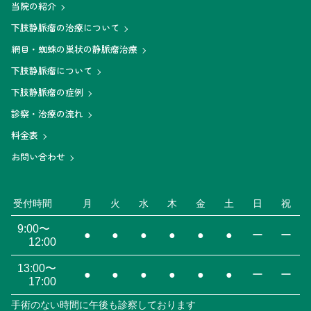
当院の紹介
下肢静脈瘤の治療について
網目・蜘蛛の巣状の静脈瘤治療
下肢静脈瘤について
下肢静脈瘤の症例
診察・治療の流れ
料金表
お問い合わせ
受付時間
月
火
水
木
金
土
日
祝
9:00〜
●
●
●
●
●
●
ー
ー
12:00
13:00〜
●
●
●
●
●
●
ー
ー
17:00
手術のない時間に午後も診察しております