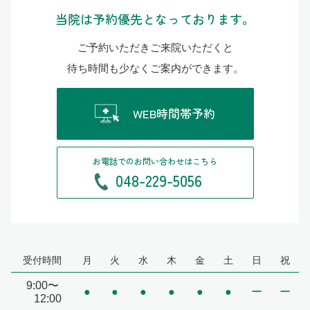
当院は予約優先となっております。
ご予約いただきご来院いただくと
待ち時間も少なくご案内ができます。
WEB時間帯予約
お電話でのお問い合わせはこちら
048-229-5056
受付時間
月
火
水
木
金
土
日
祝
9:00〜
●
●
●
●
●
●
ー
ー
12:00