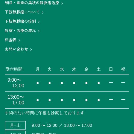
網目・蜘蛛の巣状の静脈瘤治療
下肢静脈瘤について
下肢静脈瘤の症例
診察・治療の流れ
料金表
お問い合わせ
受付時間
月
火
水
木
金
土
日
祝
9:00〜
●
●
●
●
●
●
ー
ー
12:00
13:00〜
●
●
●
●
●
●
ー
ー
17:00
手術のない時間に午後も診察しております
月–土
9:00 〜 12:00 ／ 13:00 〜 17:00